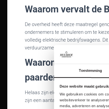
Waarom vervalt de B
De overheid heeft deze maatregel geno
ondernemers te stimuleren om te kiezen
volledig elektrische bedrijfswagens. Di
verduurzamen en een groenere toekoms
Waarom dan geen el
Toestemming
paardenvrachtwage
Deze website maakt gebruik
Helaas zijn elektrische paardenauto o
We gebruiken cookies om cont
zijn een aantal factoren voor te noemen
websiteverkeer te analyseren
media, adverteren en analys