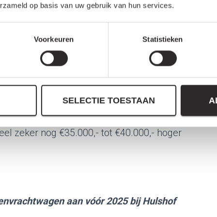
erzameld op basis van uw gebruik van hun services.
elijk bereik van rond 60-70 KM is dit echt een
Voorkeuren
Statistieken
concours en maneges
 het laadvermogen (zelfs op C-rijbewijs) te
SELECTIE TOESTAAN
A
el zeker nog €35.000,- tot €40.000,- hoger
envrachtwagen aan vóór 2025 bij Hulshof