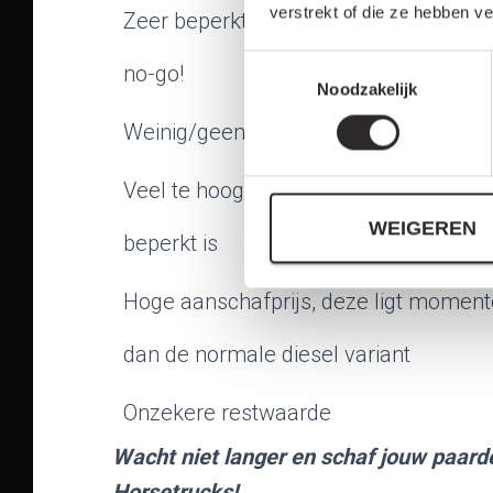
verstrekt of die ze hebben v
Zeer beperkt actieradius. Met een werk
T
no-go!
Noodzakelijk
o
e
Weinig/geen laad mogelijkheden op 
s
t
Veel te hoog eigen vermogen, waardoor
e
m
WEIGEREN
beperkt is
m
i
Hoge aanschafprijs, deze ligt momente
n
g
dan de normale diesel variant
s
s
e
Onzekere restwaarde
l
Wacht niet langer en schaf jouw paard
e
c
Horsetrucks!