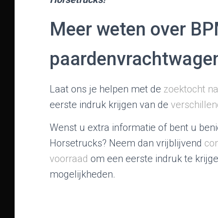
t
i
Meer weten over B
e
paardenvrachtwage
Laat ons je helpen met de
zoektocht n
eerste indruk krijgen van de
verschille
Wenst u extra informatie of bent u ben
Horsetrucks? Neem dan vrijblijvend
con
voorraad
om een eerste indruk te krijg
mogelijkheden.