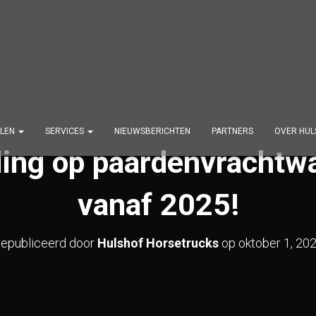
LEN
SERVICES
NIEUWSBERICHTEN
PARTNERS
OVER HUL
ling op paardenvrachtw
vanaf 2025!
epubliceerd door
Hulshof Horsetrucks
op
oktober 1, 20