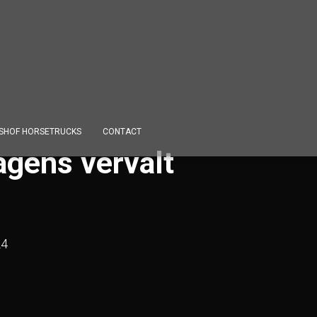
SHOF HORSETRUCKS
CONTACT
agens vervalt
24