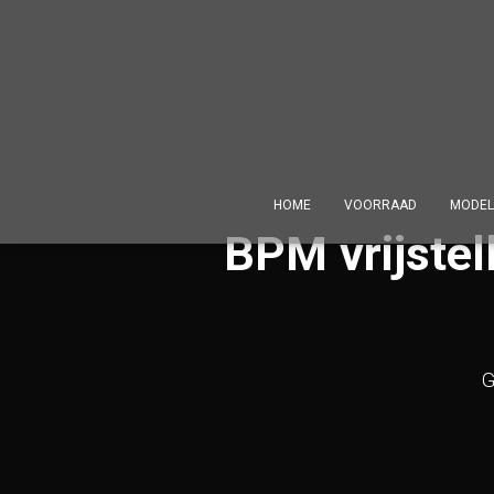
HOME
VOORRAAD
MODEL
BPM vrijstel
G